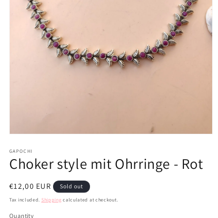
Open
media
1
GAPOCHI
Choker style mit Ohrringe - Rot
in
modal
Regular
€12,00 EUR
Sold out
price
Tax included.
Shipping
calculated at checkout.
Quantity