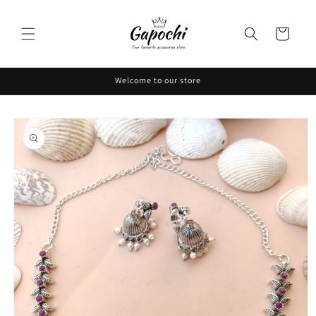
Skip to
content
Cart
Welcome to our store
Skip to
product
information