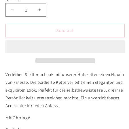
Decrease
Increase
quantity
quantity
for
for
Choker
Choker
Sold out
style
style
mit
mit
Ohrringe
Ohrringe
-
-
Rot
Rot
Verleihen Sie Ihrem Look mit unserer Halsketten einen Hauch
von Finesse. Die oxidierte Kette verleiht einen eleganten und
exquisiten Look. Perfekt für die selbstbewusste Frau, die ihre
Persönlichkeit unterstreichen möchte. Ein unverzichtbares
Accessoire für jeden Anlass.
Mit Ohrringe.