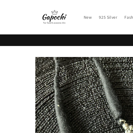
Skip to
content
New
925 Silver
Fash
Skip to
product
information