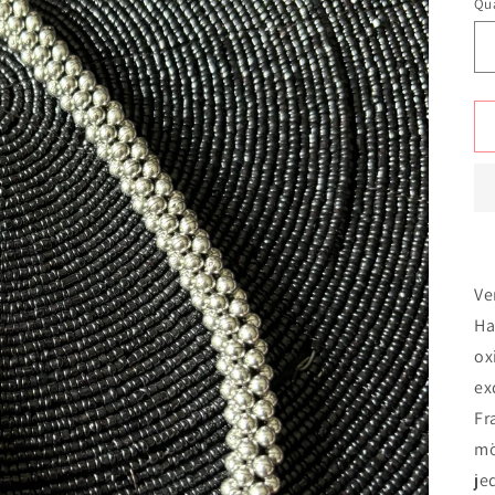
Qua
Ve
Ha
ox
ex
Fr
mö
je