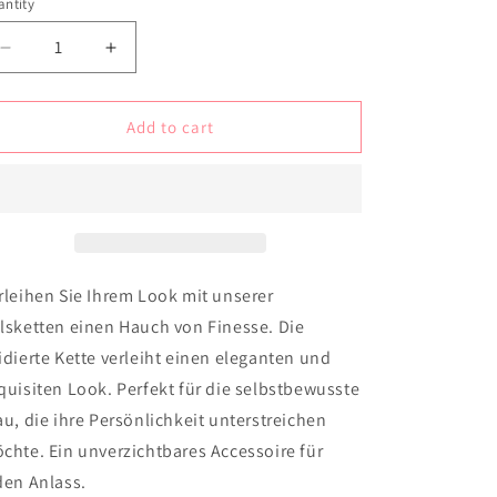
n
ntity
Decrease
Increase
quantity
quantity
for
for
Ketten
Ketten
Add to cart
-
-
Long
Long
Oxidized
Oxidized
-
-
mit
mit
Fadenabschluss
Fadenabschluss
rleihen Sie Ihrem Look mit unserer
lsketten einen Hauch von Finesse. Die
idierte Kette verleiht einen eleganten und
quisiten Look. Perfekt für die selbstbewusste
au, die ihre Persönlichkeit unterstreichen
chte. Ein unverzichtbares Accessoire für
den Anlass.