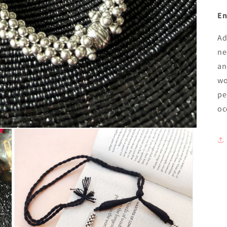
En
Ad
ne
an
wo
pe
oc