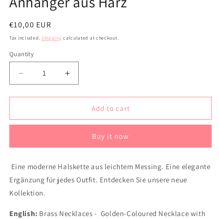
Anhänger aus Harz
Regular
€10,00 EUR
price
Tax included.
Shipping
calculated at checkout.
Quantity
Decrease
Increase
quantity
quantity
for
for
Halsketten
Halsketten
Add to cart
aus
aus
Messing
Messing
Buy it now
-
-
Goldfarbene
Goldfarbene
Halskette
Halskette
Eine moderne Halskette aus leichtem Messing. Eine elegante
mit
mit
Ergänzung für jedes Outfit. Entdecken Sie unsere neue
weißem,
weißem,
rechteckigem
rechteckigem
Kollektion.
Anhänger
Anhänger
aus
aus
English:
Brass Necklaces - Golden-Coloured Necklace with