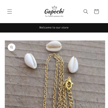
Skip to
content
Cart
Welcome to our store
Skip to
product
information