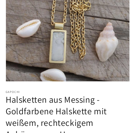
Open
media
1
GAPOCHI
Halsketten aus Messing -
in
modal
Goldfarbene Halskette mit
weißem, rechteckigem