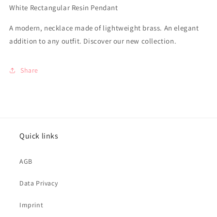
Harz
Harz
White Rectangular Resin Pendant
A modern, necklace made of lightweight brass. An elegant
addition to any outfit. Discover our new collection.
Share
Quick links
AGB
Data Privacy
Imprint