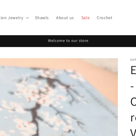
ion Jewelry
Shawls
About us
Sale
Crochet
Welcome to our store
GA
E
-
r
V