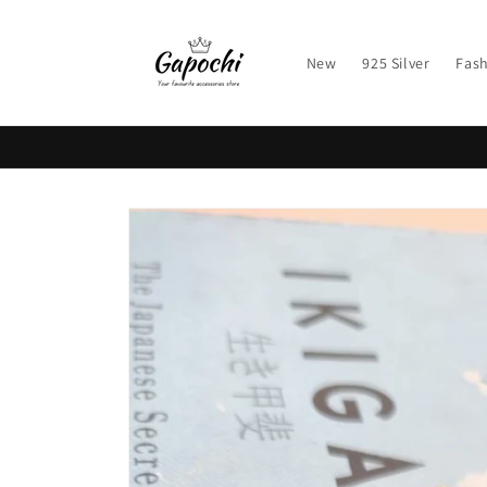
Skip to
content
New
925 Silver
Fash
Skip to
product
information