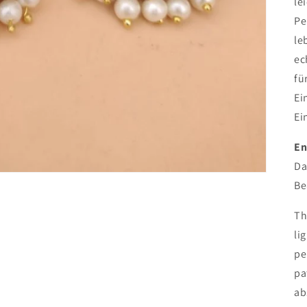
le
Pe
le
ec
fü
Ei
Ei
En
Da
B
Th
li
pe
pa
ab