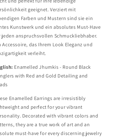
icht und perfekt für Ihre lebendige
goldenen
goldenen
rsönlichkeit geeignet. Verziert mit
Verzierungen
Verzierungen
und
und
bendigen Farben und Mustern sind sie ein
Kunstperlen
Kunstperlen
htes Kunstwerk und ein absolutes Must-Have
r jeden anspruchsvollen Schmuckliebhaber.
n Accessoire, das Ihrem Look Eleganz und
nzigartigkeit verleiht.
glish:
Enamelled Jhumkis - Round Black
nglers with Red and Gold Detailing and
eads
ese Enamelled Earrings are irresistibly
ghtweight and perfect for your vibrant
rsonality. Decorated with vibrant colors and
tterns, they are a true work of art and an
solute must-have for every discerning jewelry