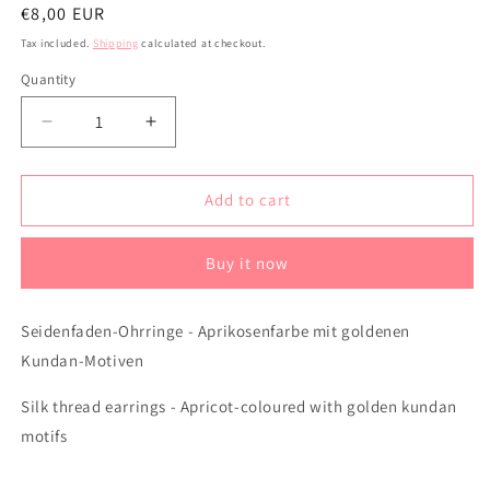
Regular
€8,00 EUR
price
Tax included.
Shipping
calculated at checkout.
Quantity
Decrease
Increase
quantity
quantity
for
for
Seidenfaden-
Seidenfaden-
Add to cart
Ohrringe
Ohrringe
-
-
Buy it now
Aprikosenfarbe
Aprikosenfarbe
mit
mit
goldenen
goldenen
Seidenfaden-Ohrringe - Aprikosenfarbe mit goldenen
Kundan-
Kundan-
Kundan-Motiven
Motiven
Motiven
Silk thread earrings - Apricot-coloured with golden kundan
motifs