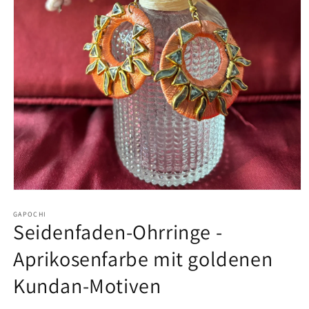
Open
media
1
GAPOCHI
Seidenfaden-Ohrringe -
in
modal
Aprikosenfarbe mit goldenen
Kundan-Motiven